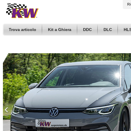
Ri
Trova articolo
Kit a Ghiera
DDC
DLC
HL