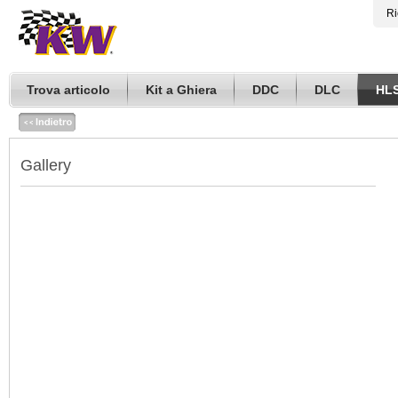
Ri
Trova articolo
Kit a Ghiera
DDC
DLC
HL
Gallery