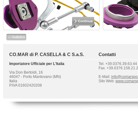
CO.MAR di P. CASELLA & C S.a.S.
Contatti
Importatore Ufficiale per L'Italia
Tel. +39.0376.39.63.44
Fax. +39.0376.158.21.
Via Don Bertoldi, 16
46047 - Porto Mantovano (MN)
E-Mail:
info@comarspo
Italia
Sito Web:
www.comarsp
P.IVA 01602420208