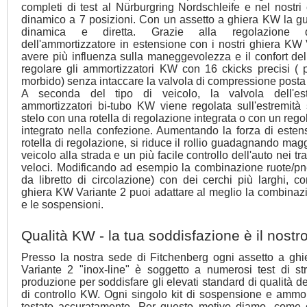
completi di test al Nürburgring Nordschleife e nel nostri
dinamico a 7 posizioni. Con un assetto a ghiera KW la gu
dinamica e diretta. Grazie alla regolazione d
dell'ammortizzatore in estensione con i nostri ghiera KW 
avere più influenza sulla maneggevolezza e il confort del
regolare gli ammortizzatori KW con 16 ckicks precisi ( p
morbido) senza intaccare la valvola di compressione posta
A seconda del tipo di veicolo, la valvola dell'es
ammortizzatori bi-tubo KW viene regolata sull'estremità 
stelo con una rotella di regolazione integrata o con un rego
integrato nella confezione. Aumentando la forza di estens
rotella di regolazione, si riduce il rollio guadagnando magg
veicolo alla strada e un più facile controllo dell'auto nei tra
veloci. Modificando ad esempio la combinazione ruote/p
da libretto di circolazione) con dei cerchi più larghi, c
ghiera KW Variante 2 puoi adattare al meglio la combinazi
e le sospensioni.
Qualità KW - la tua soddisfazione è il nostro
Presso la nostra sede di Fitchenberg ogni assetto a ghie
Variante 2 "inox-line" è soggetto a numerosi test di st
produzione per soddisfare gli elevati standard di qualità de
di controllo KW. Ogni singolo kit di sospensione e ammor
testato accuratamente. Per questo motivo diamo, come 