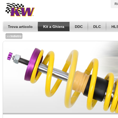
Ri
Trova articolo
Kit a Ghiera
DDC
DLC
HL